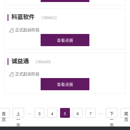
科蓝软件
（300663）
正式起诉阶段
查看进展
诚益通
（300430）
正式起诉阶段
查看进展
···
···
首
上
3
4
5
6
7
下
尾
页
一
一
页
页
页