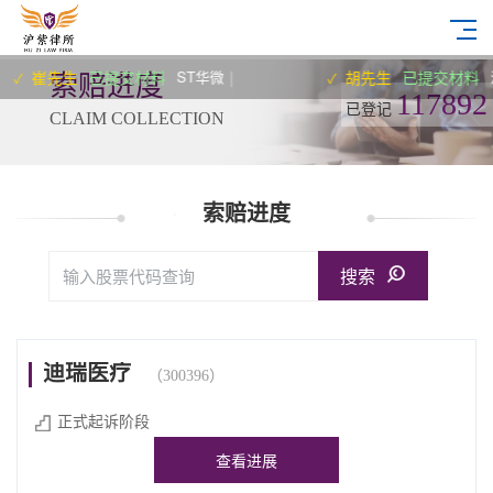
崔先生
已提交材料
ST华微
|
胡先生
已提交材料
汇金
✓
索赔进度
117892
已登记
CLAIM COLLECTION
索赔进度
搜索
迪瑞医疗
（300396）
正式起诉阶段
查看进展